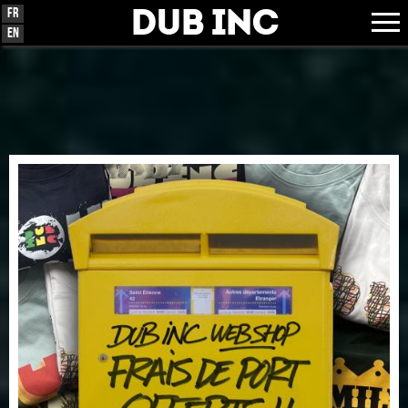
Dub Inc
Fr
En