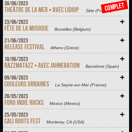
+
30/
06/
2023
COMPLET
Théâtre de la Mer • Avec Lidiop
Sète
(France)
+
23/
06/
2023
Fête de la musique
Bruxelles
(Belgium)
+
21/
06/
2023
Release Festival
Athens
(Grèce)
+
10/
06/
2023
RAZZMATAZZ • Avec Jahneration
Barcelone
(Spain)
+
09/
06/
2023
Couleurs Urbaines
La Seyne-sur-Mer
(France)
+
28/
05/
2023
Foro Indie Rocks
Mexico
(Mexico)
+
25/
05/
2023
Cali Roots Fest
Monterey, CA
(USA)