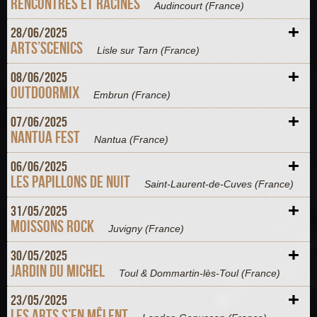
Rencontres et Racines
Audincourt
(France)
+
28/
06/
2025
Arts’scenics
Lisle sur Tarn
(France)
+
08/
06/
2025
Outdoormix
Embrun
(France)
+
07/
06/
2025
Nantua Fest
Nantua
(France)
+
06/
06/
2025
Les Papillons de Nuit
Saint-Laurent-de-Cuves
(France)
+
31/
05/
2025
Moissons Rock
Juvigny
(France)
+
30/
05/
2025
Jardin du Michel
Toul & Dommartin-lès-Toul
(France)
+
23/
05/
2025
Les Arts s’en mêlent