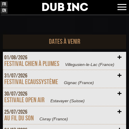
Dub Inc
Fr
En
Dates à venir
+
01/
08/
2026
Festival Chien à Plumes
Villegusien-le-Lac
(France)
+
31/
07/
2026
FESTIVAL ECAUSSYSTÈME
Gignac
(France)
+
30/
07/
2026
Estivale Open Air
Estavayer
(Suisse)
+
25/
07/
2026
Au Fil du Son
Civray
(France)