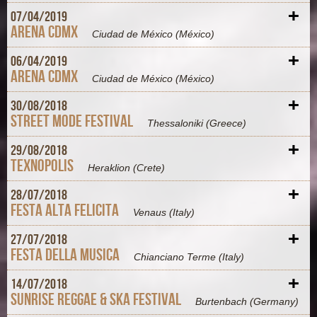
+
07/
04/
2019
Arena CDMX
Ciudad de México
(México)
+
06/
04/
2019
Arena CDMX
Ciudad de México
(México)
+
30/
08/
2018
Street Mode Festival
Thessaloniki
(Greece)
+
29/
08/
2018
Texnopolis
Heraklion
(Crete)
+
28/
07/
2018
Festa Alta Felicita
Venaus
(Italy)
+
27/
07/
2018
Festa della Musica
Chianciano Terme
(Italy)
+
14/
07/
2018
Sunrise Reggae & Ska Festival
Burtenbach
(Germany)