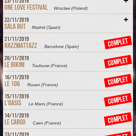
+
23/
11/
2019
One Love Festival
Wroclaw
(Poland)
+
22/
11/
2019
Sala But
Madrid
(Spain)
+
21/
11/
2019
COMPLET
Razzmattazz
Barcelone
(Spain)
+
20/
11/
2019
COMPLET
Le Bikini
Toulouse
(France)
+
16/
11/
2019
COMPLET
Le 106
Rouen
(France)
+
15/
11/
2019
COMPLET
L'Oasis
Le Mans
(France)
+
14/
11/
2019
COMPLET
Le Cargo
Caen
(France)
+
13/
11/
2019