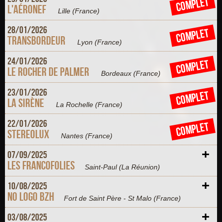
COMPLET
L'Aéronef
Lille
(France)
+
28/
01/
2026
COMPLET
Transbordeur
Lyon
(France)
+
24/
01/
2026
COMPLET
Le Rocher de Palmer
Bordeaux
(France)
+
23/
01/
2026
COMPLET
La Sirène
La Rochelle
(France)
+
22/
01/
2026
COMPLET
Stereolux
Nantes
(France)
+
07/
09/
2025
Les Francofolies
Saint-Paul
(La Réunion)
+
10/
08/
2025
No Logo BZH
Fort de Saint Père - St Malo
(France)
+
03/
08/
2025