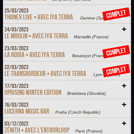
+
25/
03/
2023
COMPLET
Thonex Live • Avec Iya Terra
Genève
(Suisse)
+
24/
03/
2023
Le Moulin • Avec Iya Terra
Marseille
(France)
+
23/
03/
2023
COMPLET
La Rodia • Avec Iya Terra
Besançon
(France)
+
22/
03/
2023
COMPLET
Le Transbordeur • Avec Iya Terra
Lyon
(France)
+
17/
03/
2023
Uprising Winter Edition
Bratislava
(Slovakia)
+
16/
03/
2023
Lucerna Music Bar
Praha
(Czech Republic)
+
03/
12/
2022
Zénith • Avec L'Entourloop
Paris
(France)