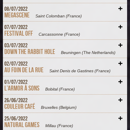
+
08/
07/
2022
Megascene
Saint Colomban
(France)
+
07/
07/
2022
Festival Off
Carcassonne
(France)
+
03/
07/
2022
Down The Rabbit Hole
Beuningen
(The Netherlands)
+
02/
07/
2022
Au foin de la rue
Saint Denis de Gastines
(France)
+
01/
07/
2022
L’Armor à sons
Bobital
(France)
+
26/
06/
2022
Couleur Café
Bruxelles
(Belgium)
+
25/
06/
2022
Natural Games
Millau
(France)