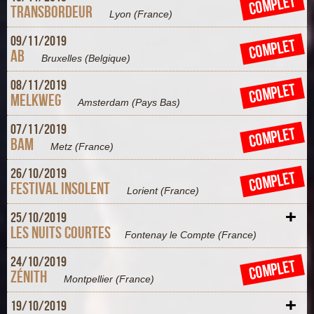
COMPLET
Transbordeur
Lyon
(France)
+
09/
11/
2019
COMPLET
AB
Bruxelles
(Belgique)
+
08/
11/
2019
COMPLET
Melkweg
Amsterdam
(Pays Bas)
+
07/
11/
2019
COMPLET
BAM
Metz
(France)
+
26/
10/
2019
COMPLET
Festival Insolent
Lorient
(France)
+
25/
10/
2019
Les Nuits Courtes
Fontenay le Compte
(France)
+
24/
10/
2019
COMPLET
Zénith
Montpellier
(France)
+
19/
10/
2019