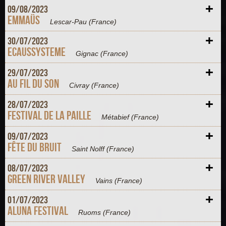
+
09/
08/
2023
Emmaüs
Lescar-Pau
(France)
+
30/
07/
2023
Ecaussysteme
Gignac
(France)
+
29/
07/
2023
Au Fil du Son
Civray
(France)
+
28/
07/
2023
Festival de la Paille
Métabief
(France)
+
09/
07/
2023
Fête du Bruit
Saint Nolff
(France)
+
08/
07/
2023
Green River Valley
Vains
(France)
+
01/
07/
2023
Aluna Festival
Ruoms
(France)