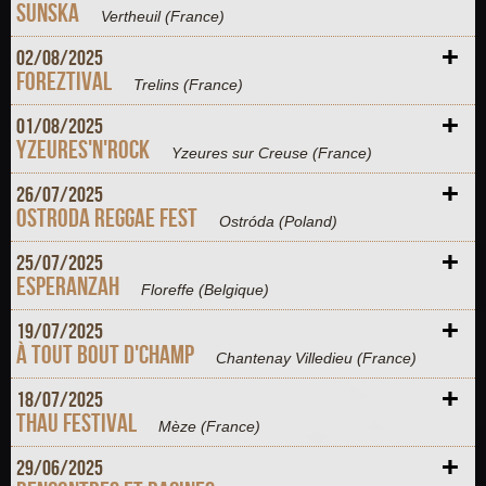
SunSka
Vertheuil
(France)
+
02/
08/
2025
Foreztival
Trelins
(France)
+
01/
08/
2025
Yzeures'n'Rock
Yzeures sur Creuse
(France)
+
26/
07/
2025
Ostroda Reggae Fest
Ostróda
(Poland)
+
25/
07/
2025
Esperanzah
Floreffe
(Belgique)
+
19/
07/
2025
À Tout Bout d'Champ
Chantenay Villedieu
(France)
+
18/
07/
2025
Thau Festival
Mèze
(France)
+
29/
06/
2025