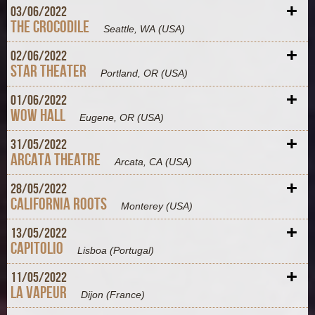
+
03/
06/
2022
The Crocodile
Seattle, WA
(USA)
+
02/
06/
2022
Star Theater
Portland, OR
(USA)
+
01/
06/
2022
WOW Hall
Eugene, OR
(USA)
+
31/
05/
2022
Arcata Theatre
Arcata, CA
(USA)
+
28/
05/
2022
California Roots
Monterey
(USA)
+
13/
05/
2022
Capitolio
Lisboa
(Portugal)
+
11/
05/
2022
La Vapeur
Dijon
(France)