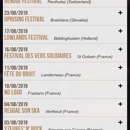
Venoge Festival
Penthalaz
(Switzerland)
+
23/
08/
2019
Uprising Festival
Bratislava
(Slovakia)
+
17/
08/
2019
Lowlands Festival
Biddinghuizen
(Holland)
+
16/
08/
2019
Festival des Vers Solidaires
St Gobain
(France)
+
11/
08/
2019
Fête du bruit
Landerneau
(France)
+
10/
08/
2019
No Logo
Fraisans
(France)
+
04/
08/
2019
Reggae Sun Ska
Vertheuil
(France)
+
03/
08/
2019
Yzeures' n' Rock
Yzeures-sur-Creuse
(France)