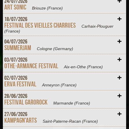
+
24/
07/
2026
Art Sonic
Briouze
(France)
+
18/
07/
2026
Festival des Vieilles Charrues
Carhaix-Plouguer
(France)
+
04/
07/
2026
Summerjam
Cologne
(Germany)
+
03/
07/
2026
Othe-Armance Festival
Aix-en-Othe
(France)
+
02/
07/
2026
Erva Festival
Anneyron
(France)
+
28/
06/
2026
Festival Garorock
Marmande
(France)
+
27/
06/
2026
Kampagn'Arts
Saint-Paterne-Racan
(France)