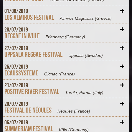
+
01/
08/
2019
Los Almiros Festival
Almiros Magnisias
(Greece)
+
28/
07/
2019
Reggae in Wulf
Friedberg
(Germany)
+
27/
07/
2019
Uppsala Reggae Festival
Uppsala
(Sweden)
+
26/
07/
2019
Ecaussysteme
Gignac
(France)
+
21/
07/
2019
Positive River Festival
Torrile, Parma
(Italy)
+
20/
07/
2019
Festival de Néoules
Néoules
(France)
+
06/
07/
2019
Summerjam Festival
Köln
(Germany)