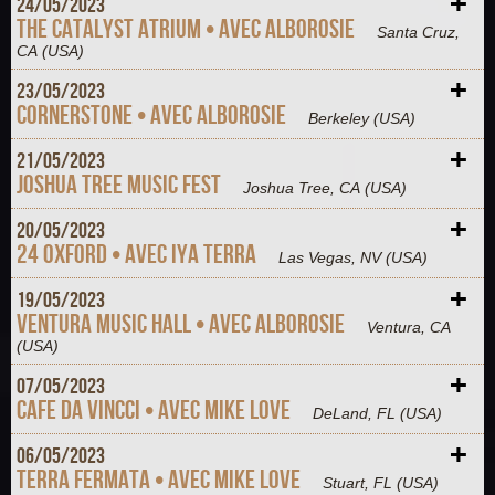
+
24/
05/
2023
The Catalyst Atrium • Avec Alborosie
Santa Cruz,
CA
(USA)
+
23/
05/
2023
Cornerstone • Avec Alborosie
Berkeley
(USA)
+
21/
05/
2023
Joshua Tree Music Fest
Joshua Tree, CA
(USA)
+
20/
05/
2023
24 Oxford • Avec Iya Terra
Las Vegas, NV
(USA)
+
19/
05/
2023
Ventura Music Hall • Avec Alborosie
Ventura, CA
(USA)
+
07/
05/
2023
Cafe Da Vincci • Avec Mike Love
DeLand, FL
(USA)
+
06/
05/
2023
Terra Fermata • Avec Mike Love
Stuart, FL
(USA)