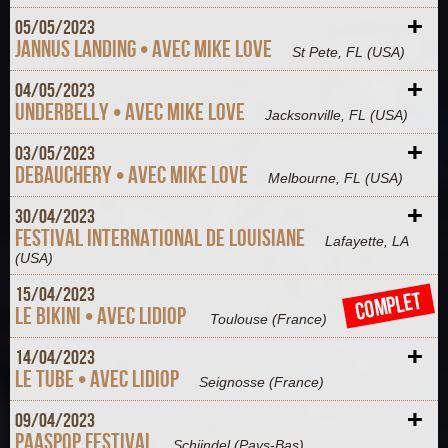
+
05/
05/
2023
Jannus Landing • Avec Mike Love
St Pete, FL
(USA)
+
04/
05/
2023
Underbelly • Avec Mike Love
Jacksonville, FL
(USA)
+
03/
05/
2023
Debauchery • Avec Mike Love
Melbourne, FL
(USA)
+
30/
04/
2023
Festival International de Louisiane
Lafayette, LA
(USA)
+
15/
04/
2023
COMPLET
Le Bikini • Avec Lidiop
Toulouse
(France)
+
14/
04/
2023
Le Tube • Avec Lidiop
Seignosse
(France)
+
09/
04/
2023
Paaspop Festival
Schijndel
(Pays-Bas)