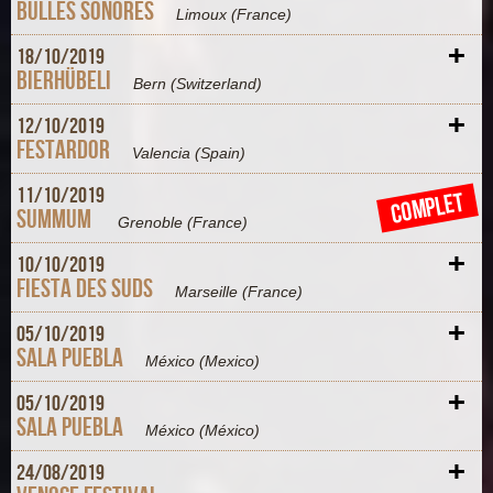
Bulles Sonores
Limoux
(France)
+
18/
10/
2019
Bierhübeli
Bern
(Switzerland)
+
12/
10/
2019
Festardor
Valencia
(Spain)
+
11/
10/
2019
COMPLET
Summum
Grenoble
(France)
+
10/
10/
2019
Fiesta des Suds
Marseille
(France)
+
05/
10/
2019
Sala Puebla
México
(Mexico)
+
05/
10/
2019
Sala Puebla
México
(México)
+
24/
08/
2019