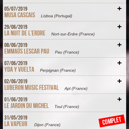
+
05/
07/
2019
Musa Cascais
Lisboa
(Portugal)
+
29/
06/
2019
La Nuit de l’Erdre
Nort-sur-Erdre
(France)
+
08/
06/
2019
Emmaüs Lescar Pau
Pau
(France)
+
07/
06/
2019
Yda Y Vuelta
Perpignan
(France)
+
02/
06/
2019
Luberon Music Festival
Apt
(France)
+
01/
06/
2019
Le jardin du Michel
Toul
(France)
+
31/
05/
2019
COMPLET
La Vapeur
Dijon
(France)