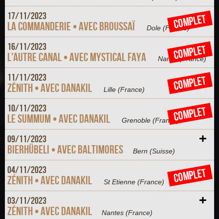
+
17/
11/
2023
COMPLET
La Commanderie • Avec Broussaï
Dole
(France)
+
16/
11/
2023
COMPLET
L'autre canal • Avec Mystical Faya
Nancy
(France)
+
11/
11/
2023
COMPLET
Zénith • AVEC DANAKIL
Lille
(France)
+
10/
11/
2023
COMPLET
Le Summum • AVEC DANAKIL
Grenoble
(France)
+
09/
11/
2023
Bierhübeli • Avec Baltimores
Bern
(Suisse)
+
04/
11/
2023
COMPLET
Zénith • AVEC DANAKIL
St Etienne
(France)
+
03/
11/
2023
Zénith • AVEC DANAKIL
Nantes
(France)