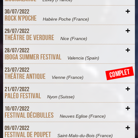
+
30/
07/
2022
Rock n'Poche
Habère Poche
(France)
+
29/
07/
2022
Théâtre de Verdure
Nice
(France)
+
28/
07/
2022
Iboga Summer Festival
Valencia
(Spain)
+
23/
07/
2022
COMPLET
Théâtre antique
Vienne
(France)
+
21/
07/
2022
Paléo Festival
Nyon
(Suisse)
+
10/
07/
2022
Festival Décibulles
Neuves Eglise
(France)
+
09/
07/
2022
Festival de Poupet
Saint-Malo-du-Bois
(France)