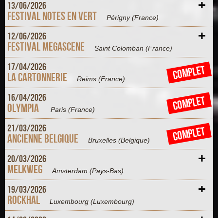
+
13/
06/
2026
Festival Notes en Vert
Périgny
(France)
+
12/
06/
2026
Festival Megascene
Saint Colomban
(France)
+
17/
04/
2026
COMPLET
La Cartonnerie
Reims
(France)
+
16/
04/
2026
COMPLET
Olympia
Paris
(France)
+
21/
03/
2026
COMPLET
Ancienne Belgique
Bruxelles
(Belgique)
+
20/
03/
2026
Melkweg
Amsterdam
(Pays-Bas)
+
19/
03/
2026
Rockhal
Luxembourg
(Luxembourg)