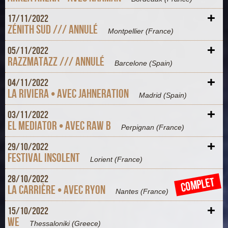
+
17/
11/
2022
Zénith Sud /// ANNULÉ
Montpellier
(France)
+
05/
11/
2022
Razzmatazz /// ANNULÉ
Barcelone
(Spain)
+
04/
11/
2022
La Riviera • Avec Jahneration
Madrid
(Spain)
+
03/
11/
2022
El Mediator • Avec Raw B
Perpignan
(France)
+
29/
10/
2022
Festival Insolent
Lorient
(France)
+
28/
10/
2022
COMPLET
La Carrière • Avec Ryon
Nantes
(France)
+
15/
10/
2022
WE
Thessaloniki
(Greece)