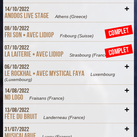
+
14/
10/
2022
Anodos Live Stage
Athens
(Greece)
+
08/
10/
2022
COMPLET
Fri son • Avec Lidiop
Fribourg
(Suisse)
+
07/
10/
2022
COMPLET
La Laiterie • Avec Lidiop
Strasbourg
(France)
+
06/
10/
2022
Le Rockhal • Avec Mystical Faya
Luxembourg
(Luxembourg)
+
14/
08/
2022
No Logo
Fraisans
(France)
+
13/
08/
2022
Fête du Bruit
Landerneau
(France)
+
31/
07/
2022
Musicalarue
Luxey
(France)