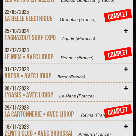
Landes-Genusson
(France)
+
22/
05/
2025
COMPLET
La Belle électrique
Grenoble
(France)
+
25/
10/
2024
Taghazout Surf Expo
Agadir
(Morocco)
+
02/
12/
2023
COMPLET
Le MEM • Avec Lidiop
Rennes
(France)
+
01/
12/
2023
Arena • Avec Lidiop
Brest
(France)
+
30/
11/
2023
L'Oasis • Avec Lidiop
Le Mans
(France)
+
29/
11/
2023
COMPLET
La Cartonnerie • Avec Lidiop
Reims
(France)
+
18/
11/
2023
Zénith Club • Avec Broussaï
Amiens
(France)