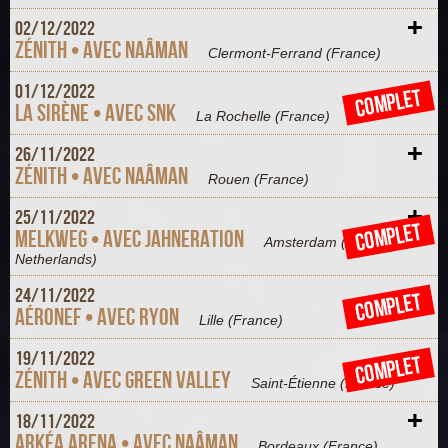
+
02/
12/
2022
Zénith • Avec Naâman
Clermont-Ferrand
(France)
+
01/
12/
2022
COMPLET
La Sirène • Avec SNK
La Rochelle
(France)
+
26/
11/
2022
Zénith • avec Naâman
Rouen
(France)
+
25/
11/
2022
COMPLET
Melkweg • Avec Jahneration
Amsterdam
(The
Netherlands)
+
24/
11/
2022
COMPLET
Aéronef • Avec Ryon
Lille
(France)
+
19/
11/
2022
COMPLET
Zénith • Avec Green Valley
Saint-Étienne
(France)
+
18/
11/
2022
Arkéa Arena • avec Naâman
Bordeaux
(France)