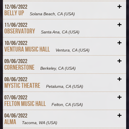
+
12/
06/
2022
Belly Up
Solana Beach, CA
(USA)
+
11/
06/
2022
Observatory
Santa Ana, CA
(USA)
+
10/
06/
2022
Ventura Music Hall
Ventura, CA
(USA)
+
09/
06/
2022
Cornerstone
Berkeley, CA
(USA)
+
08/
06/
2022
Mystic Theatre
Petaluma, CA
(USA)
+
07/
06/
2022
Felton Music Hall
Felton, CA
(USA)
+
04/
06/
2022
Alma
Tacoma, WA
(USA)