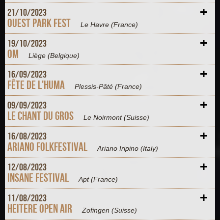
+
21/
10/
2023
Ouest Park Fest
Le Havre
(France)
+
19/
10/
2023
OM
Liège
(Belgique)
+
16/
09/
2023
Fête de l'Huma
Plessis-Pâté
(France)
+
09/
09/
2023
Le Chant du gros
Le Noirmont
(Suisse)
+
16/
08/
2023
Ariano folkfestival
Ariano Iripino
(Italy)
+
12/
08/
2023
Insane Festival
Apt
(France)
+
11/
08/
2023
Heitere Open Air
Zofingen
(Suisse)