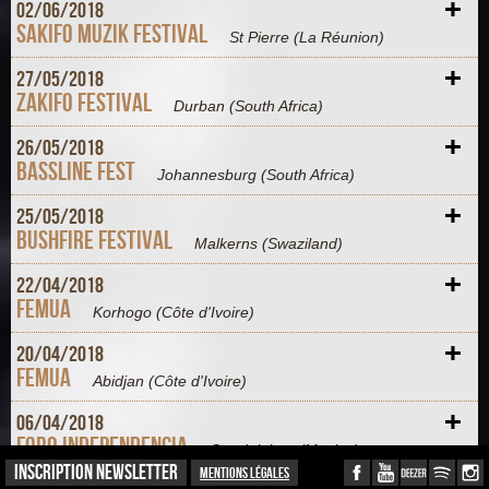
+
02/
06/
2018
Sakifo Muzik Festival
St Pierre
(La Réunion)
+
27/
05/
2018
Zakifo Festival
Durban
(South Africa)
+
26/
05/
2018
Bassline Fest
Johannesburg
(South Africa)
+
25/
05/
2018
Bushfire Festival
Malkerns
(Swaziland)
+
22/
04/
2018
FEMUA
Korhogo
(Côte d'Ivoire)
+
20/
04/
2018
FEMUA
Abidjan
(Côte d'Ivoire)
+
06/
04/
2018
Foro Independencia
Guadalajara
(Mexico)
INSCRIPTION NEWSLETTER
Mentions légales