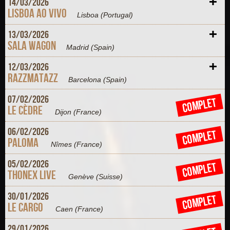
+
14/
03/
2026
Lisboa Ao Vivo
Lisboa
(Portugal)
+
13/
03/
2026
Sala Wagon
Madrid
(Spain)
+
12/
03/
2026
Razzmatazz
Barcelona
(Spain)
+
07/
02/
2026
COMPLET
Le Cèdre
Dijon
(France)
+
06/
02/
2026
COMPLET
Paloma
Nîmes
(France)
+
05/
02/
2026
COMPLET
Thonex Live
Genève
(Suisse)
+
30/
01/
2026
COMPLET
Le Cargo
Caen
(France)
+
29/
01/
2026