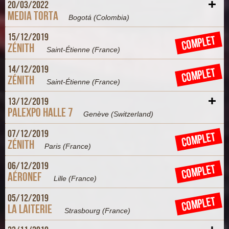
+
20/
03/
2022
Media Torta
Bogotá
(Colombia)
+
15/
12/
2019
COMPLET
Zénith
Saint-Étienne
(France)
+
14/
12/
2019
COMPLET
Zénith
Saint-Étienne
(France)
+
13/
12/
2019
Palexpo Halle 7
Genève
(Switzerland)
+
07/
12/
2019
COMPLET
Zénith
Paris
(France)
+
06/
12/
2019
COMPLET
Aéronef
Lille
(France)
+
05/
12/
2019
COMPLET
La Laiterie
Strasbourg
(France)