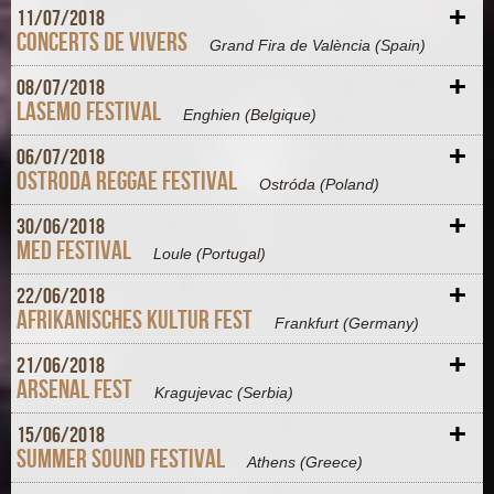
+
11/
07/
2018
Concerts de Vivers
Grand Fira de València
(Spain)
+
08/
07/
2018
Lasemo Festival
Enghien
(Belgique)
+
06/
07/
2018
Ostroda Reggae Festival
Ostróda
(Poland)
+
30/
06/
2018
MED Festival
Loule
(Portugal)
+
22/
06/
2018
Afrikanisches Kultur Fest
Frankfurt
(Germany)
+
21/
06/
2018
Arsenal Fest
Kragujevac
(Serbia)
+
15/
06/
2018
Summer Sound Festival
Athens
(Greece)