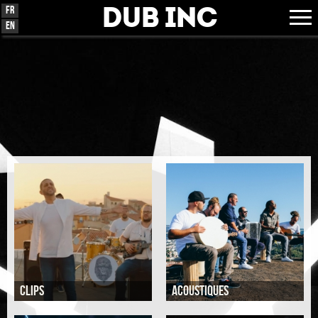
Dub Inc
Fr
En
Clips
AcoustiQUES